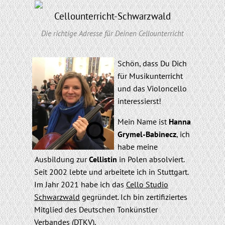
Cellounterricht-Schwarzwald
Menü
Die richtige Adresse für Deinen Cellounterricht
Schön, dass Du Dich
für Musikunterricht
und das Violoncello
interessierst!
Mein Name ist
Hanna
Grymel-Babinecz
, ich
habe meine
Ausbildung zur
Cellistin
in Polen absolviert.
Seit 2002 lebte und arbeitete ich in Stuttgart.
Im Jahr 2021 habe ich das
Cello Studio
Schwarzwald
gegründet. Ich bin zertifiziertes
Mitglied des Deutschen Tonkünstler
Verbandes (
DTKV
).